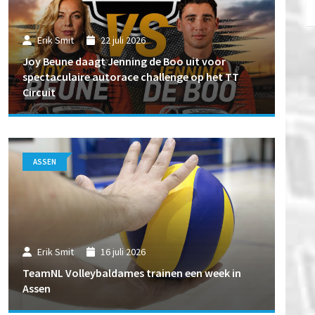
Erik Smit
22 juli 2026
Joy Beune daagt Jenning de Boo uit voor
spectaculaire autorace challenge op het TT
Circuit
ASSEN
Erik Smit
16 juli 2026
TeamNL Volleybaldames trainen een week in
Assen