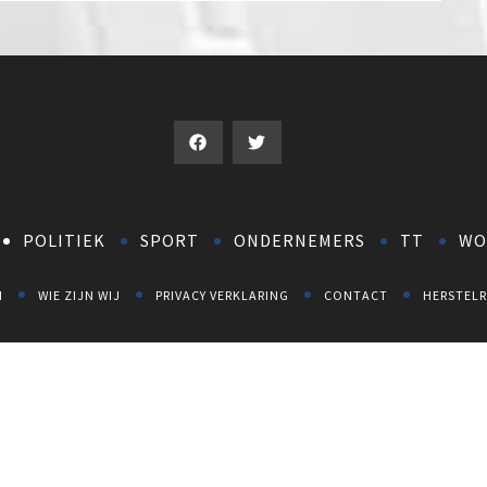
POLITIEK
SPORT
ONDERNEMERS
TT
WO
N
WIE ZIJN WIJ
PRIVACY VERKLARING
CONTACT
HERSTELR
ASSENSTAD - NIEUWS EN ACTUALITEITEN
© 2026 NOORDELIJK PERSBUREAU | ALLE RECHTEN VOORBEHOUDEN