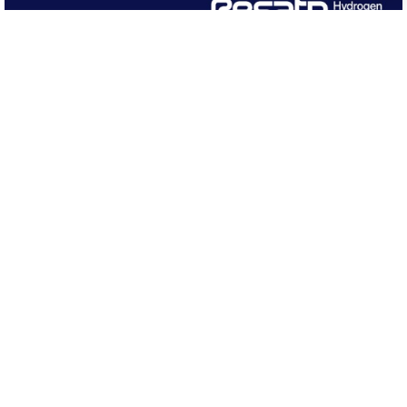
Woningen
20 juli 2026
Te koop in Assen: ruime twee-onder-een-
kapwoning met ruime tuin en vier
slaapkamers
13 juni 2026
Te koop in Assen: ruime instapklare
tussenwoning met drie slaapkamers