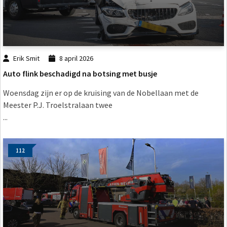
Erik Smit
8 april 2026
Auto flink beschadigd na botsing met busje
Woensdag zijn er op de kruising van de Nobellaan met de
Meester P.J. Troelstralaan twee
...
112