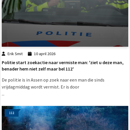
Erik Smit
10 april 2026
Politie start zoekactie naar vermiste man: 'ziet u deze man,
benader hem niet zelf maar bel 112'
De politie is in Assen op zoek naar een man die sinds
vrijdagmiddag wordt vermist. Er is door
...
112