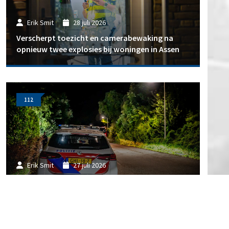
Erik Smit
28 juli 2026
Verscherpt toezicht en camerabewaking na
opnieuw twee explosies bij woningen in Assen
112
Erik Smit
27 juli 2026
Drie afzonderlijke explosies in Assen zorgen
voor schade aan woningen