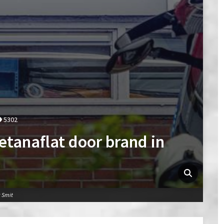
5302
tanaflat door brand in
k Smit