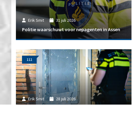
Erik Smit
31 juli 2026
Politie waarschuwt voor nepagenten in Assen
112
Erik Smit
28 juli 2026
Noorderpark opnieuw opgeschrikt door flinke
explosie bij woning